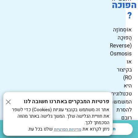
הפוכה
?
אוֹסְמוֹזָה
הֲפוּכָה
(Reverse
Osmosis
או
בקיצור
RO)
היא
טכנולוגיה
פרטיות המבקרים באתרנו חשובה לנו
המשמשת
להסרת
אתר זה משתמש בקובצי עוגיות (Cookies) כדי לשפר
את חוויית הגלישה שלך. המשך גלישה באתר מהווה
רובם
הסכמתך לכך.
הגדול
חייגו עכשיו
ניתן לקרוא את
שלנו בכל עת.
השאירו הודעה
מדיניות הפרטיות
של