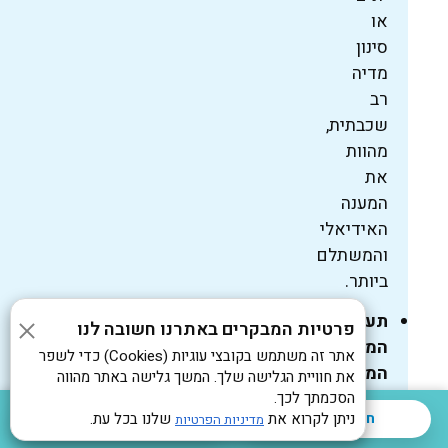
או
סינון
מדיה
רב
שכבתית,
מהוות
את
המענה
האידיאלי
והמשתלם
ביותר.
תעשיית
פרטיות המבקרים באתרנו חשובה לנו
המזון,
אתר זה משתמש בקובצי עוגיות (Cookies) כדי לשפר
המשקאות
את חוויית הגלישה שלך. המשך גלישה באתר מהווה
הסכמתך לכך.
והמסעדנות:
חייגו עכשיו
ניתן לקרוא את
שלנו בכל עת.
השאירו הודעה
מדיניות הפרטיות
כאן