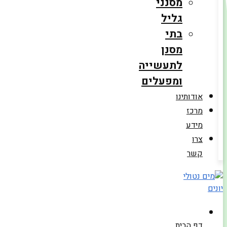
מסנני
גליל
בתי
מסנן
לתעשייה
ומפעלים
אודותינו
מרכז
מידע
צרו
קשר
דף הבית