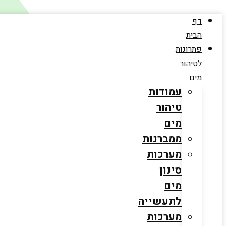
דלג
דף
לתוכן
הבית
פתרונות
לטיהור
מים
עמודות
טיהור
מים
ממברנות
מערכות
סינון
מים
לתעשייה
מערכות